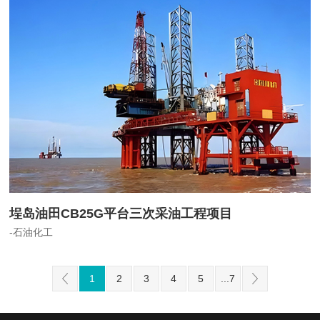
埕岛油田CB25G平台三次采油工程项目
-石油化工
1
2
3
4
5
...7